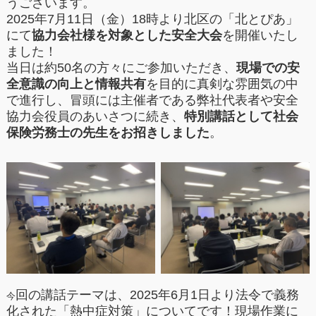
うございます。
2025年7月11日（金）18時より北区の「北とぴあ」
にて
協力会社様を対象とした安全大会
を開催いたし
ました！
当日は約50名の方々にご参加いただき、
現場での安
全意識の向上と情報共有
を目的に真剣な雰囲気の中
で進行し、
冒頭には主催者である弊社代表者や安全
協力会役員のあいさつに続き、
特別講話として社会
保険労務士の先生をお招きしました
。
回の講話テーマは、2025年6月1日より法令で義務
今
化された「熱中症対策」についてです！現場作業に