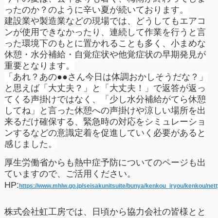
ったのか？のように辛い夏が続いております。
建設業や製造業などの現場では、どうしてもエアコ
ンが使用できなかったり、連続して作業を行うと言
った環境下のもとに置かれることも多く、小まめな
休憩・水分補給・自覚症状や他覚症状の早期発見が
重要となります。
「あれ？あの●●さん今日は体調おかしそうだな？」
と思えば「大丈夫？」と「大丈夫！」で返答が返っ
てくる声掛けではなく、「少し水分補給がてら休憩
してね」と言った休憩への声掛けや涼しい場所を出
来るだけ確保する、緊急時の対応をシミュレーショ
ンするなどの意識定着を促進していく必要があると
感じました。
厚生労働省からも熱中症予防についてのページも出
ていますので、ご活用ください。
HP:
https://www.mhlw.go.jp/seisakunitsuite/bunya/kenkou_iryou/kenkou/nett
株式会社虹工房では、日頃から協力会社の皆様とと