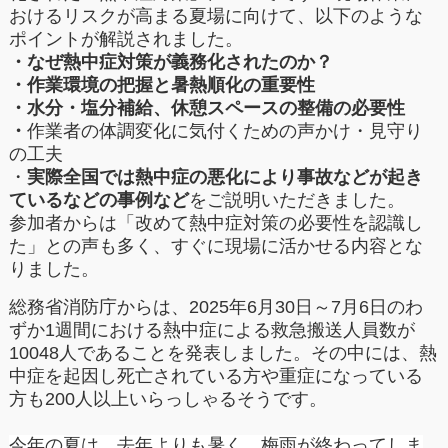
おけるリスクが高まる夏場に向けて、以下のような
ポイントが解説されました。
・なぜ熱中症対策が義務化されたのか？
・作業環境の把握と
暑熱順化の重要性
・水分・塩分補給、休憩スペースの整備
の必要性
・
作業者の体調変化に気付くための
声かけ・見守り
の工夫
・
実際全国では熱中症の悪化により事故などが起き
ているなどの事例など
をご説明いただきました。
参加者からは「改めて熱中症対策の必要性を認識し
た」との声も多く、すぐに現場に活かせる内容とな
りました。
総務省消防庁からは、2025年6月30日～7月6日のわ
ずか1
週間における熱中症による救急搬送人員数が
10048人であることを発表しました。その中には、熱
中症を起因し死亡されている方や重症になっている
方も200人以上いらっしゃるそうです。
今年の夏は、去年よりも暑く、梅雨が終わってしま