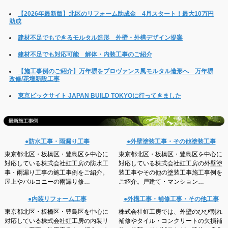
【2026年最新版】北区のリフォーム助成金 4月スタート！最大10万円
助成
建材不足でもできるモルタル造形 外壁・外構デザイン提案
建材不足でも対応可能 解体・内装工事のご紹介
【施工事例のご紹介】万年塀をプロヴァンス風モルタル造形へ 万年塀
改修/花壇新設工事
東京ビックサイト JAPAN BUILD TOKYOに行ってきました
●防水工事・雨漏り工事
●外壁塗装工事・その他塗装工事
東京都北区・板橋区・豊島区を中心に
東京都北区・板橋区・豊島区を中心に
対応している株式会社虹工房の防水工
対応している株式会社虹工房の外壁塗
事・雨漏り工事の施工事例をご紹介。
装工事やその他の塗装工事施工事例を
屋上やバルコニーの雨漏り修…
ご紹介。戸建て・マンション…
●内装リフォーム工事
●外構工事・補修工事・その他工事
東京都北区・板橋区・豊島区を中心に
株式会社虹工房では、外壁のひび割れ
対応している株式会社虹工房の内装リ
補修やタイル・コンクリートの欠損補