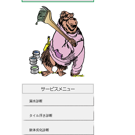
漏水診断
タイル浮き診断
躯体劣化診断