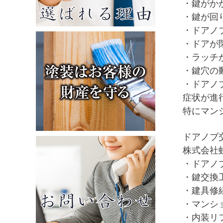
・鍵がか
・鍵が回
・ドアノ
・ドアが
・ラッチ
・鍵穴の
・ドアノ
症状が進
特にマン
ドアノブ
株式会社
・ドアノ
・鍵交換
・建具修
・マンシ
・内装リ