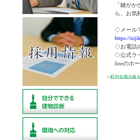
「鍵がか
ら、お気
◇メール
https://nij
◇お電話のお
◇公式ラ
line
«
町内会掲示板