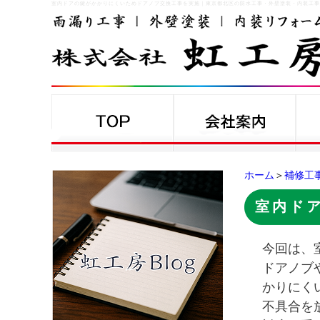
室内ドアの鍵がかかりにくいためドアノブ交換工事を実施
｜
東京都北区の防水工事・外壁塗装・内装工事
ホーム
＞
補修工
室内ド
今回は、
ドアノブ
かりにく
不具合を