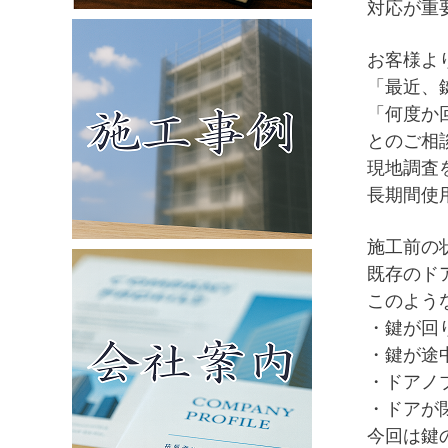
対応が重
お客様よ
「最近、
「何度か
とのご相
現地調査
長期間使
施工前の
既存のド
このよう
・鍵が回
・鍵が途
・ドアノ
・ドアが
今回は鍵