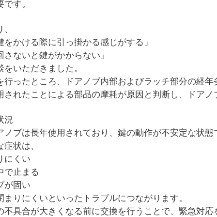
要です。
り、
鍵をかける際に引っ掛かる感じがする」
回さないと鍵がかからない」
談をいただきました。
を行ったところ、ドアノブ内部およびラッチ部分の経年
用されたことによる部品の摩耗が原因と判断し、ドアノ
状況
アノブは長年使用されており、鍵の動作が不安定な状態
な症状は、
りにくい
中で止まる
ブが固い
閉まりにくい
といったトラブルにつながります。
の不具合が大きくなる前に交換を行うことで、緊急対応