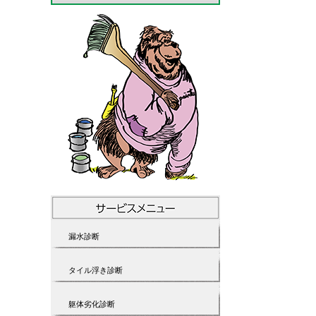
漏水診断
タイル浮き診断
躯体劣化診断