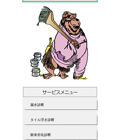
漏水診断
タイル浮き診断
躯体劣化診断