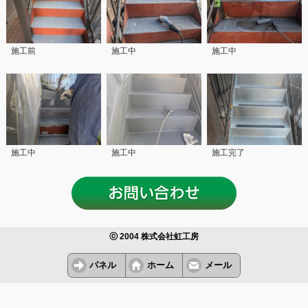
施工前
施工中
施工中
施工中
施工中
施工完了
ⓒ 2004 株式会社虹工房
パネル
ホーム
メール