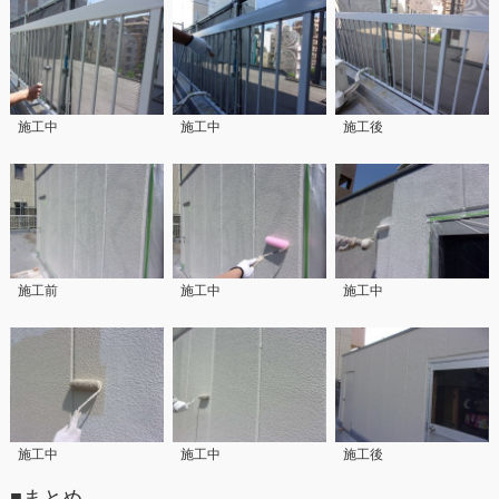
施工中
施工中
施工後
施工前
施工中
施工中
施工中
施工中
施工後
■まとめ