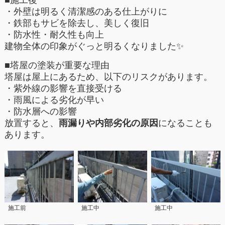
■施工後
・外壁は明るく清潔感のある仕上がりに
・鉄部もサビを除去し、美しく復旧
・防水性・耐久性も向上
建物全体の印象がぐっと明るくなりました✨
■塔屋の塗装が重要な理由
塔屋は屋上にあるため、以下のリスクがあります。
・紫外線の影響を直接受ける
・雨風による劣化が早い
・防水層への影響
放置すると、
雨漏りや内部劣化の原因
になることも
あります。
施工前
施工中
施工中