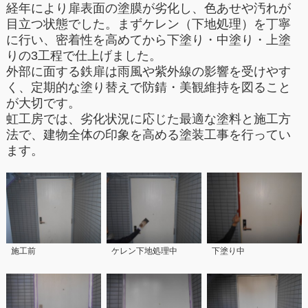
経年により扉表面の塗膜が劣化し、色あせや汚れが
目立つ状態でした。まずケレン（下地処理）を丁寧
に行い、密着性を高めてから下塗り・中塗り・上塗
りの3工程で仕上げました。
外部に面する鉄扉は雨風や紫外線の影響を受けやす
く、定期的な塗り替えで防錆・美観維持を図ること
が大切です。
虹工房では、劣化状況に応じた最適な塗料と施工方
法で、建物全体の印象を高める塗装工事を行ってい
ます。
施工前
ケレン下地処理中
下塗り中