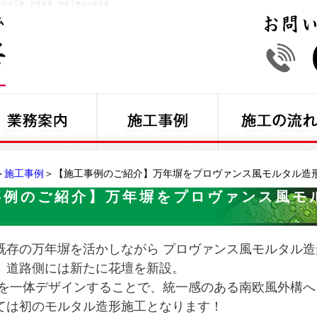
の防水工事・外壁塗装・内装工事なら虹工房
＞
施工事例
＞【施工事例のご紹介】万年塀をプロヴァンス風モルタル造形
事例のご紹介】万年塀をプロヴァンス風モ
既存の万年塀を活かしながら プロヴァンス風モルタル
、道路側には新たに花壇を新設。
を一体デザインすることで、統一感のある南欧風外構へ
ては初のモルタル造形施工となります！