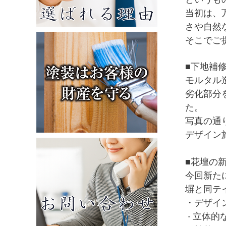
当初は、
さや自然
そこでご
■
下地補
モルタル
劣化部分
た。
写真の通
デザイン
■
花壇の
今回新た
塀と同テ
・デザイ
立体的
・