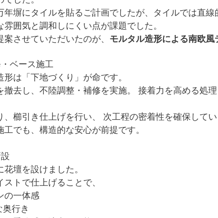
万年塀にタイルを貼るご計画でしたが、タイルでは直線
な雰囲気と調和しにくい点が課題でした。
提案させていただいたのが、
モルタル造形による南欧風
修・ベース施工
造形は「下地づくり」が命です。
を撤去し、不陸調整・補修を実施。 接着力を高める処
り、櫛引き仕上げを行い、 次工程の密着性を確保してい
施工でも、構造的な安心が前提です。
新設
に花壇を設けました。
イストで仕上げることで、
ンの一体感
な奥行き