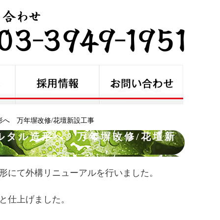
へ 万年塀改修/花壇新設工事
ルタル造形へ 万年塀改修/花壇新
造形にて外構リニューアルを行いました。
と仕上げました。