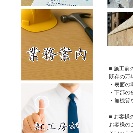
■
施工前
既存の万
・
表面の
・
下部の
・
無機質
■ お客様
お客様の
というも