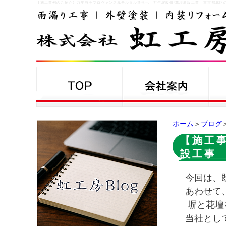
【施工事例のご紹介】万年塀をプロヴァンス風モルタル造形へ 万年塀改修/花壇新設工事
｜
東京都北区
ホーム
＞
ブログ
【施工
設工事
今回は、
あわせて
塀と花壇
当社とし