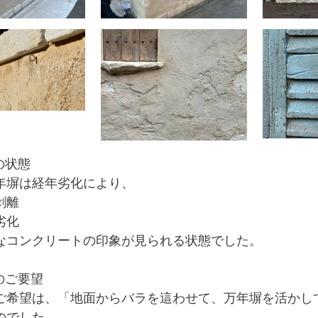
の状態
年塀は経年劣化により、
剥離
劣化
なコンクリートの印象
が見られる状態でした。
のご要望
ご希望は、
「地面からバラを這わせて、万年塀を活かし
のでした。