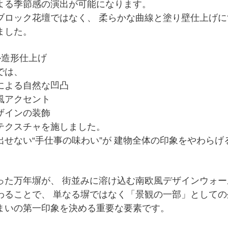
よる季節感の演出
が可能になります。
ブロック花壇ではなく、 柔らかな曲線と塗り壁仕上げ
ました。
ル造形仕上げ
では、
による自然な凹凸
風アクセント
ザインの装飾
テクスチャ
を施しました。
出せない“手仕事の味わい”が 建物全体の印象をやわら
った万年塀が、 街並みに溶け込む南欧風デザインウォー
わることで、 単なる塀ではなく「景観の一部」として
まいの第一印象を決める重要な要素です。