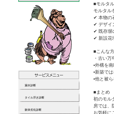
■
モルタ
モルタル
✔ 本物
✔ デザ
✔ 既存
✔ 新設
■
こんな
・
古い万
•
外構を南
•
新築では
•
他と被ら
漏水診断
■
まとめ
タイル浮き診断
初のモル
房
では、
躯体劣化診断
お気軽に