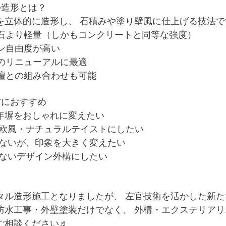
ル造形とは？
を立体的に造形し、 石積みや塗り壁風に仕上げる技法で
の石より軽量（しかもコンクリートと同等な強度）
イン自由度が高い
塀のリニューアルに最適
花壇との組み合わせも可能
方におすすめ
年塀をおしゃれに変えたい
欧風・ナチュラルテイストにしたい
ないが、印象を大きく変えたい
ないデザイン外構にしたい
タル造形施工となりましたが、 左官技術を活かした新
防水工事・外壁塗装だけでなく、 外構・エクステリア
ご相談ください♬