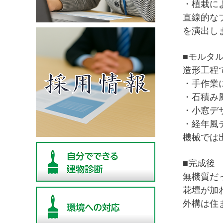
・
植栽に
直線的な
を演出し
■
モルタ
造形工程
・手作業
・
石積み
・
小窓デ
・
経年風
機械では
■
完成後
無機質だ
花壇が加
外構は住