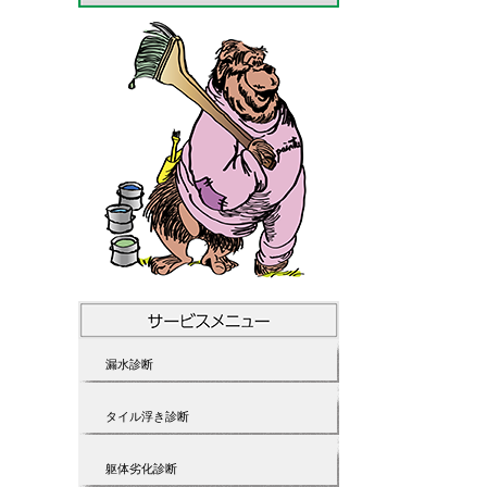
漏水診断
タイル浮き診断
躯体劣化診断